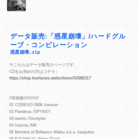
データ販売:「惑星崩壊」/ハードグル
ーブ・コンピレーション
惑星崩壊.zip
※こちらはデータ販売のページです。
CDをお求めの方はコチラ↓
https://shop.hoshizora.works/items/54386317
//収録曲////////////
01 CODEGO:0906 /zensen
02 Pandinus /SPYKEY
03 warrior /Sixstylez
04 Inazma /MK
05 Moment of Brilliance /Malixi a.k.a. kazpulse
06 KYUSHI It‘s Show /Dash