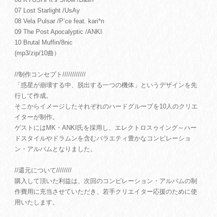
07 Lost Starlight /UsAy
08 Vela Pulsar /P’ce feat. kari*n
09 The Post Apocalyptic /ANKI
10 Brutal Muffin/8nic
(mp3/zip/10曲）
//制作コンセプト////////////
「惑星が崩壊する中、脱出する一つの機体」というデザインを先
行して作成。
そこからイメージしたそれぞれのハードグルーブを10人のクリエ
イターが制作。
ゲストにはMK・ANKI氏を採用し、エレクトロスゥイング～ハー
ドスタイルやドラムンを含むバラエティ豊かなコンピレーショ
ン・アルバムとなりました。
//還元について////////
購入して頂いた利益は、次回のコンピレーション・アルバムの制
作費用に充当させていただき、若手クリエイター応援のために使
用いたします。