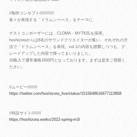
//制作コンセプト////////////
各々が表現する「ドラムンベース」をテーマに、
ゲストコンポーザーには、CLOMA・MYTK氏を採用。
hoshizoraからは8名のサウンドクリエイターが集い、それぞれの方
法で「ドラムンベース」を表現。vol.1の内容を踏襲しつつも、グ
レードアップした内容で帰ってまいりました。
10曲入で通常価格1650円となっております。まずは是非ご視聴く
ださい。
//ムービー////////
https://twitter.com/hoshizora_live/status/1515648616677113858
//特設サイト////////
https://hoshizora.works/2022-spring-m3/