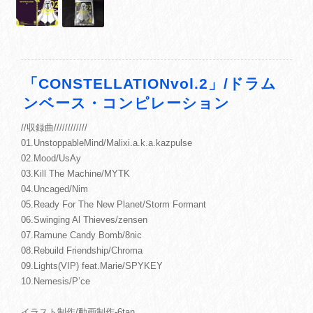
「CONSTELLATIONvol.2」/ドラム
ンベース・コンピレーション
//収録曲////////////
01.UnstoppableMind/Malixi.a.k.a.kazpulse
02.Mood/UsAy
03.Kill The Machine/MYTK
04.Uncaged/Nim
05.Ready For The New Planet/Storm Formant
06.Swinging Al Thieves/zensen
07.Ramune Candy Bomb/8nic
08.Rebuild Friendship/Chroma
09.Lights(VIP) feat.Marie/SPYKEY
10.Nemesis/P’ce
イラスト制作/動画制作-6tan