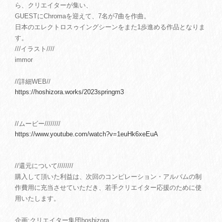
ら、クリエイターが集い、
GUESTにChromaを迎えて、7名が7曲を作曲。
日本のエレクトロスゥイングシーンをまた1歩進める作品となりま
す。
///イラスト////
immor
//詳細WEB//
https://hoshizora.works/2023springm3
//ムービー////////
https://www.youtube.com/watch?v=1euHk6xeEuA
//還元について////////
購入して頂いた利益は、次回のコンピレーション・アルバムの制
作費用に充当させていただき、若手クリエイター応援のために使
用いたします。
企画:クリエイター集団hoshizora