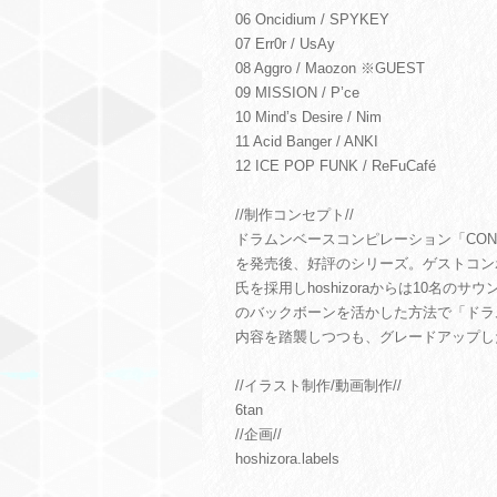
06 Oncidium / SPYKEY
07 Err0r / UsAy
08 Aggro / Maozon ※GUEST
09 MISSION / P’ce
10 Mind’s Desire / Nim
11 Acid Banger / ANKI
12 ICE POP FUNK / ReFuCafé
//制作コンセプト//
ドラムンベースコンピレーション「CONST
を発売後、好評のシリーズ。ゲストコンポー
氏を採用しhoshizoraからは10名の
のバックボーンを活かした方法で「ドラ
内容を踏襲しつつも、グレードアップし
//イラスト制作/動画制作//
6tan
//企画//
hoshizora.labels