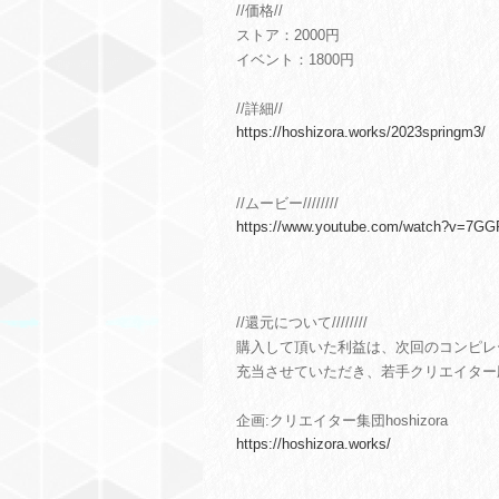
//価格//
ストア：2000円
イベント：1800円
//詳細//
https://hoshizora.works/2023springm3/
//ムービー////////
https://www.youtube.com/watch?v=7G
//還元について////////
購入して頂いた利益は、次回のコンピレ
充当させていただき、若手クリエイター
企画:クリエイター集団hoshizora
https://hoshizora.works/