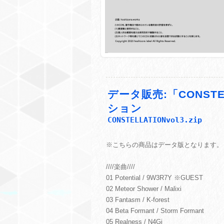
データ販売:「CONSTE
ション
CONSTELLATIONvol3.zip
※こちらの商品はデータ版となります。
////楽曲////
01 Potential / 9W3R7Y ※GUEST
02 Meteor Shower / Malixi
03 Fantasm / K-forest
04 Beta Formant / Storm Formant
05 Realness / N4Gi